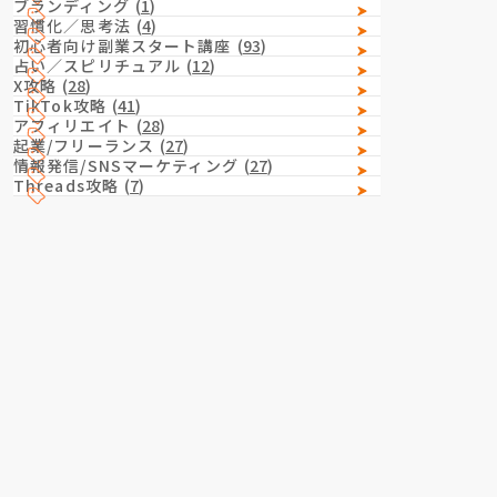
ブランディング
(
1
)
習慣化／思考法
(
4
)
初心者向け副業スタート講座
(
93
)
占い／スピリチュアル
(
12
)
X攻略
(
28
)
TikTok攻略
(
41
)
アフィリエイト
(
28
)
起業/フリーランス
(
27
)
情報発信/SNSマーケティング
(
27
)
Threads攻略
(
7
)