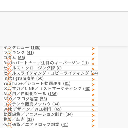
Category
カテゴリー
インタビュー
(
186
)
ランキング
(
41
)
コラム
(
66
)
Brainパートナー／注目のキーパーソン
(
11
)
セールス・クロージング術
(
8
)
セールスライティング・コピーライティング
(
14
)
Instagram攻略
(
50
)
YouTube／ショート動画運用
(
81
)
メルマガ／LINE／リストマーケティング
(
40
)
AI活用／自動化ツール
(
136
)
SEO／ブログ運営
(
53
)
コンテンツ販売ノウハウ
(
34
)
Webデザイン／WEB制作
(
65
)
動画編集／アニメーション制作
(
34
)
物販／転売
(
33
)
仮想通貨／エアドロップ副業
(
41
)