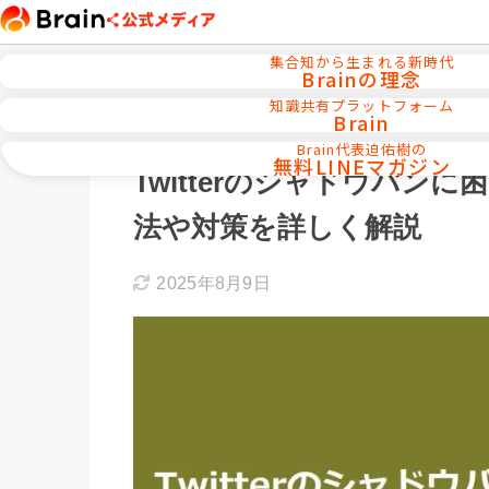
集合知から生まれる新時代
Brainの理念
知識共有プラットフォーム
Brain
ホーム
X攻略
Brain代表迫佑樹の
無料LINEマガジン
Twitterのシャドウバン
法や対策を詳しく解説
2025年8月9日