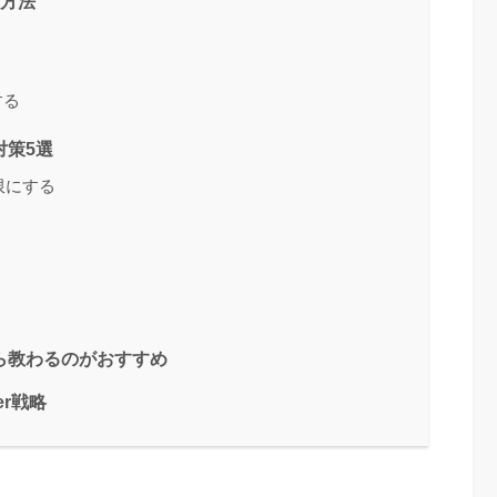
の方法
する
対策5選
限にする
から教わるのがおすすめ
er戦略