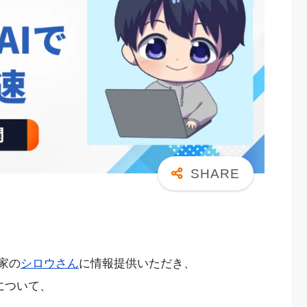
家の
シロウさん
に情報提供いただき、
について、