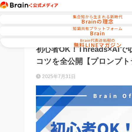
集合知から生まれる新時代
Brainの理念
知識共有プラットフォーム
Brain
ホーム
AI活用／自動化ツール
Brain代表迫佑樹の
無料LINEマガジン
初心者OK！Threads×
コツを全公開【プロンプト
2025年7月31日