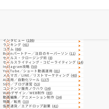
Category
カテゴリー
インタビュー
(
186
)
ランキング
(
41
)
コラム
(
66
)
Brainパートナー／注目のキーパーソン
(
11
)
セールス・クロージング術
(
8
)
セールスライティング・コピーライティング
(
14
)
Instagram攻略
(
50
)
YouTube／ショート動画運用
(
81
)
メルマガ／LINE／リストマーケティング
(
40
)
AI活用／自動化ツール
(
137
)
SEO／ブログ運営
(
53
)
コンテンツ販売ノウハウ
(
34
)
Webデザイン／WEB制作
(
65
)
動画編集／アニメーション制作
(
34
)
物販／転売
(
33
)
仮想通貨／エアドロップ副業
(
41
)