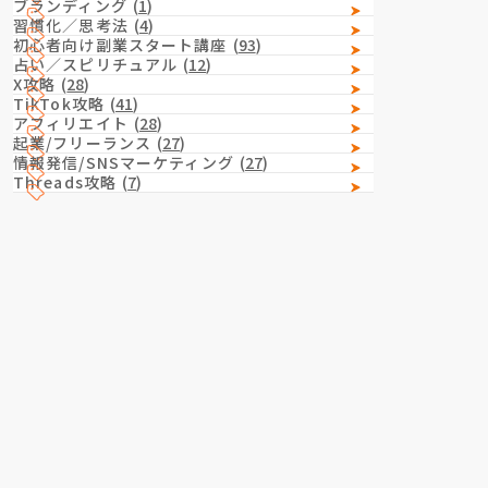
ブランディング
(
1
)
習慣化／思考法
(
4
)
初心者向け副業スタート講座
(
93
)
占い／スピリチュアル
(
12
)
X攻略
(
28
)
TikTok攻略
(
41
)
アフィリエイト
(
28
)
起業/フリーランス
(
27
)
情報発信/SNSマーケティング
(
27
)
Threads攻略
(
7
)