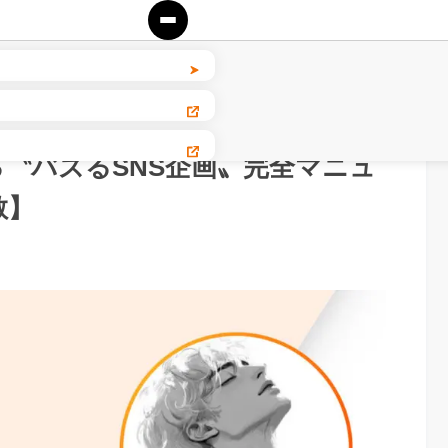
る〝バズるSNS企画〟完全マニュ
散】