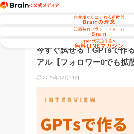
集合知から生まれる新時代
Brainの理念
知識共有プラットフォーム
Brain
ホーム
AI活用／自動化ツール
Brain代表迫佑樹の
無料LINEマガジン
今すぐ試せる！GPTsで作
アル【フォロワー0でも拡
2025年12月11日