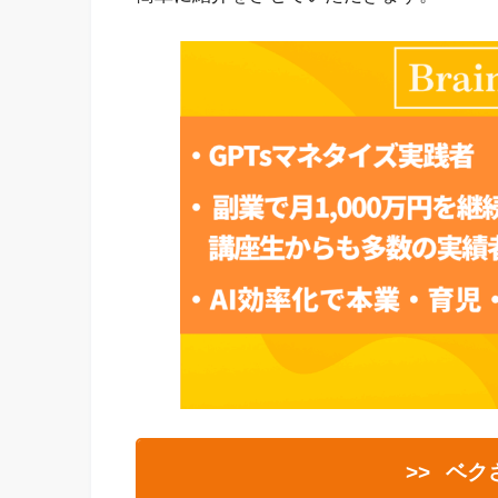
>>
ベク