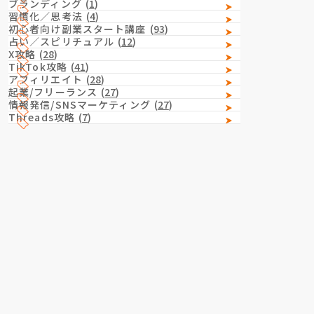
ブランディング
(
1
)
習慣化／思考法
(
4
)
初心者向け副業スタート講座
(
93
)
占い／スピリチュアル
(
12
)
X攻略
(
28
)
TikTok攻略
(
41
)
アフィリエイト
(
28
)
起業/フリーランス
(
27
)
情報発信/SNSマーケティング
(
27
)
Threads攻略
(
7
)