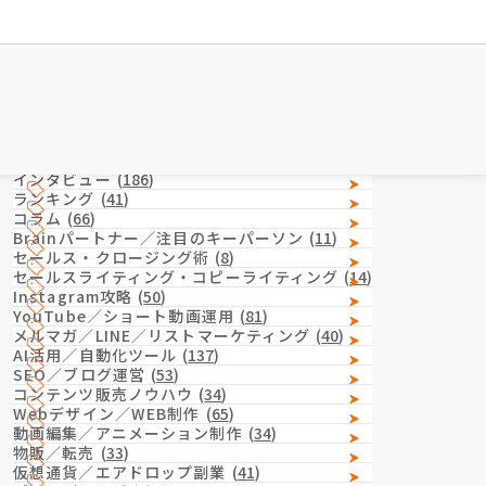
Category
カテゴリー
インタビュー
(
186
)
ランキング
(
41
)
コラム
(
66
)
Brainパートナー／注目のキーパーソン
(
11
)
セールス・クロージング術
(
8
)
セールスライティング・コピーライティング
(
14
)
Instagram攻略
(
50
)
YouTube／ショート動画運用
(
81
)
メルマガ／LINE／リストマーケティング
(
40
)
AI活用／自動化ツール
(
137
)
SEO／ブログ運営
(
53
)
コンテンツ販売ノウハウ
(
34
)
Webデザイン／WEB制作
(
65
)
動画編集／アニメーション制作
(
34
)
物販／転売
(
33
)
仮想通貨／エアドロップ副業
(
41
)