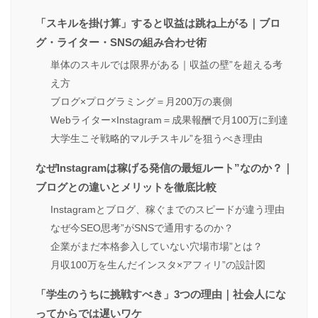
「スキルを掛け算」すると収益は跳ね上がる｜ブロ
グ・ライター・SNSの組み合わせ術
単体のスキルでは限界がある｜収益の壁”を超える考
え方
ブログ×プログラミング＝月200万の裏側
Webライター×Instagram＝成果報酬で月100万に到達
大学生こそ戦略的マルチスキル”を狙うべき理由
なぜInstagramは稼げる発信の最短ルート”なのか？｜
ブログとの違いとメリットを徹底比較
Instagramとブログ、稼ぐまでのスピードが違う理由
なぜ今SEO思考”がSNSで通用するのか？
企業がまだ本格参入していない穴場市場”とは？
月収100万を生んだインスタ×アフィリ”の設計図
「学生のうちに挑戦すべき」3つの理由｜社会人にな
ってからでは遅いワケ