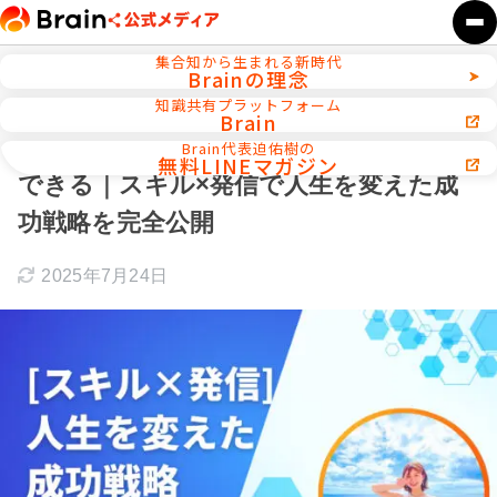
集合知から生まれる新時代
Brainの理念
ホーム
インタビュー
知識共有プラットフォーム
Brain
【保存版】大学生でも月収100万円を達成
Brain代表迫佑樹の
無料LINEマガジン
できる｜スキル×発信で人生を変えた成
功戦略を完全公開
2025年7月24日