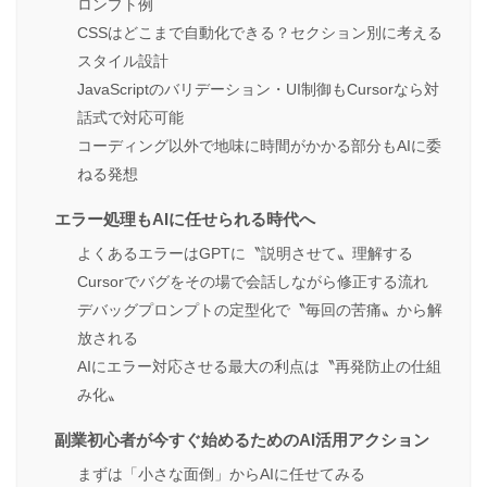
ロンプト例
CSSはどこまで自動化できる？セクション別に考える
スタイル設計
JavaScriptのバリデーション・UI制御もCursorなら対
話式で対応可能
コーディング以外で地味に時間がかかる部分もAIに委
ねる発想
エラー処理もAIに任せられる時代へ
よくあるエラーはGPTに〝説明させて〟理解する
Cursorでバグをその場で会話しながら修正する流れ
デバッグプロンプトの定型化で〝毎回の苦痛〟から解
放される
AIにエラー対応させる最大の利点は〝再発防止の仕組
み化〟
副業初心者が今すぐ始めるためのAI活用アクション
まずは「小さな面倒」からAIに任せてみる