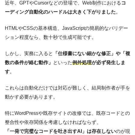
近年、GPTやCursorなどの登場で、Web制作における
コ
ーディング自動化のハードルは大きく下がりました
。
HTMLやCSSの基本構造、JavaScriptの簡易的なバリデー
ション程度なら、数十秒で生成可能です。
しかし、実務に入ると
「仕様書にない細かな修正」や「複
数の条件が絡む動作」
といった
例外処理
が必ず発生しま
す
。
これらは自動化だけでは対応が難しく、結局制作者が手を
動かす必要があります。
特にWordPressや既存サイトの改修では、既存コードとの
整合性や依存関係を考慮しなければならず、
「一発で完璧なコードを吐き出すAI」は存在しない
のが現