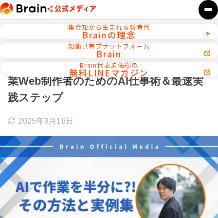
集合知から生まれる新時代
Brainの理念
ホーム
AI活用／自動化ツール
知識共有プラットフォーム
Brain
ChatGPTとCursorを〝社員化〟せよ！副
Brain代表迫佑樹の
無料LINEマガジン
業Web制作者のためのAI仕事術＆最速実
践ステップ
2025年9月16日