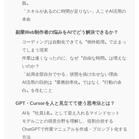
肢〟
「スキルがあるのに時間が足りない」人こそAI活用の
本命
副業Web制作者の悩みをAIでどう解決できるか？
コーディングは自動化できても〝例外処理〟で止まっ
てしまう現実
作業は速くなったのに、なぜ〝自由な時間〟は増えな
いのか？
「結局全部自分でやる」状態を抜け出せない理由
AI活用の目的は〝業務効率化〟ではなく〝行動の余
白〟を生むこと
GPT・Cursorを人と見立てて使う思考法とは？
AIを〝社員1名〟として迎え入れるマインドセット
モデルごとの得意分野を理解し、役割分担する
ChatGPTで作業マニュアルを作成・プロンプト化する
方法