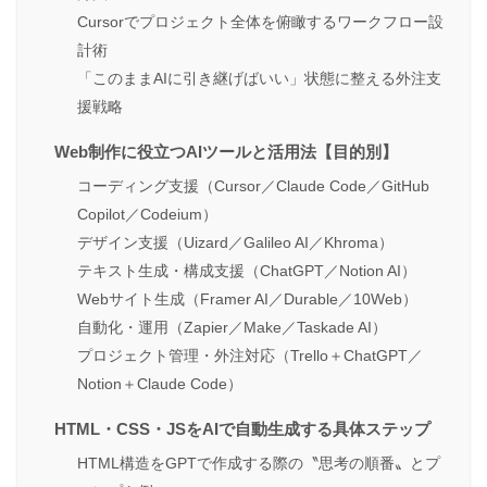
Cursorでプロジェクト全体を俯瞰するワークフロー設
計術
「このままAIに引き継げばいい」状態に整える外注支
援戦略
Web制作に役立つAIツールと活用法【目的別】
コーディング支援（Cursor／Claude Code／GitHub
Copilot／Codeium）
デザイン支援（Uizard／Galileo AI／Khroma）
テキスト生成・構成支援（ChatGPT／Notion AI）
Webサイト生成（Framer AI／Durable／10Web）
自動化・運用（Zapier／Make／Taskade AI）
プロジェクト管理・外注対応（Trello＋ChatGPT／
Notion＋Claude Code）
HTML・CSS・JSをAIで自動生成する具体ステップ
HTML構造をGPTで作成する際の〝思考の順番〟とプ