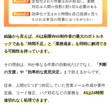
結論から言えば、AIは副業Web制作者の最大のボトルネ
ックである「時間不足」と「業務過多」を同時に解消でき
る可能性を持っています。
その理由は、AIが単なる作業の自動化だけでなく、
「判断
の支援」や「効率的な意思決定」
まで担えるからです。
従来、人間が1つずつ対応していた営業メール作成や要件
定義、コード修正、バグ対応などの業務を、
AIは24時間
途切れなく処理できます
。