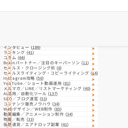
Category
カテゴリー
インタビュー
(
186
)
ランキング
(
41
)
コラム
(
66
)
Brainパートナー／注目のキーパーソン
(
11
)
セールス・クロージング術
(
8
)
セールスライティング・コピーライティング
(
14
)
Instagram攻略
(
50
)
YouTube／ショート動画運用
(
81
)
メルマガ／LINE／リストマーケティング
(
40
)
AI活用／自動化ツール
(
137
)
SEO／ブログ運営
(
53
)
コンテンツ販売ノウハウ
(
34
)
Webデザイン／WEB制作
(
65
)
動画編集／アニメーション制作
(
34
)
物販／転売
(
33
)
仮想通貨／エアドロップ副業
(
41
)