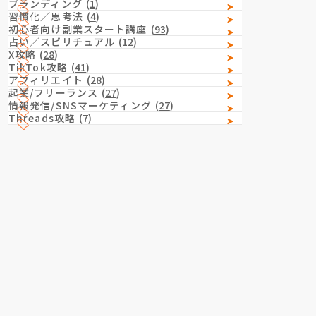
ブランディング
(
1
)
習慣化／思考法
(
4
)
初心者向け副業スタート講座
(
93
)
占い／スピリチュアル
(
12
)
X攻略
(
28
)
TikTok攻略
(
41
)
アフィリエイト
(
28
)
起業/フリーランス
(
27
)
情報発信/SNSマーケティング
(
27
)
Threads攻略
(
7
)