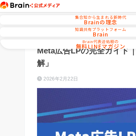
集合知から生まれる新時代
Brainの理念
知識共有プラットフォーム
Brain
ホーム
セールスライティング・コピーライ
Brain代表迫佑樹の
無料LINEマガジン
Meta広告LPの完全ガイ
解」
2026年2月22日