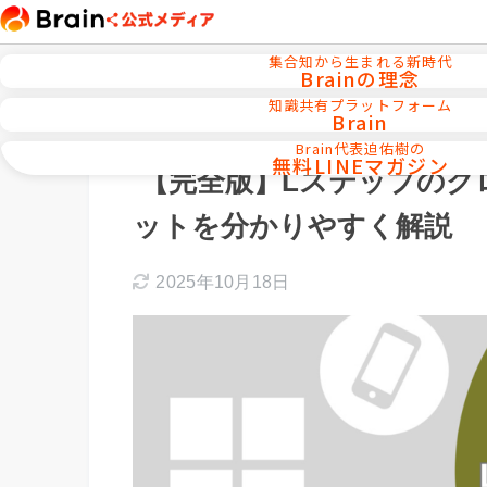
集合知から生まれる新時代
Brainの理念
知識共有プラットフォーム
Brain
ホーム
メルマガ／LINE／リストマーケテ
Brain代表迫佑樹の
無料LINEマガジン
【完全版】Lステップのク
ットを分かりやすく解説
2025年10月18日