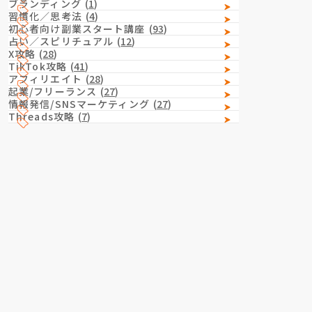
ブランディング
(
1
)
習慣化／思考法
(
4
)
初心者向け副業スタート講座
(
93
)
占い／スピリチュアル
(
12
)
X攻略
(
28
)
TikTok攻略
(
41
)
アフィリエイト
(
28
)
起業/フリーランス
(
27
)
情報発信/SNSマーケティング
(
27
)
Threads攻略
(
7
)