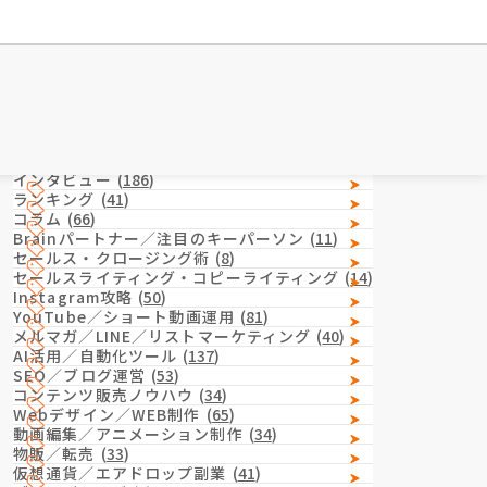
Category
カテゴリー
インタビュー
(
186
)
ランキング
(
41
)
コラム
(
66
)
Brainパートナー／注目のキーパーソン
(
11
)
セールス・クロージング術
(
8
)
セールスライティング・コピーライティング
(
14
)
Instagram攻略
(
50
)
YouTube／ショート動画運用
(
81
)
メルマガ／LINE／リストマーケティング
(
40
)
AI活用／自動化ツール
(
137
)
SEO／ブログ運営
(
53
)
コンテンツ販売ノウハウ
(
34
)
Webデザイン／WEB制作
(
65
)
動画編集／アニメーション制作
(
34
)
物販／転売
(
33
)
仮想通貨／エアドロップ副業
(
41
)