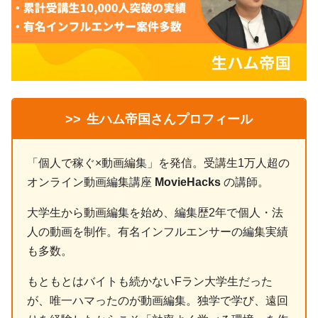
>>
生ハム帝国さんプロフィール
「個人で稼ぐ×動画編集」を発信。受講生1万人超の
オンライン動画編集講座
MovieHacks
の講師。
大学生から動画編集を始め、編集歴2年で個人・法
人の動画を制作。有名インフルエンサーの編集実績
も多数。
もともとはバイトも続かないFラン大学生だった
が、唯一ハマったのが動画編集。独学で学び、遠回