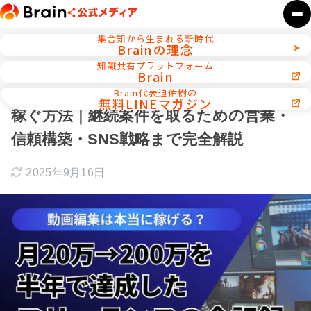
集合知から生まれる新時代
Brainの理念
ホーム
動画編集／アニメーション制作
知識共有プラットフォーム
Brain
【実録】動画編集で月20万円を安定的に
Brain代表迫佑樹の
無料LINEマガジン
稼ぐ方法｜継続案件を取るための営業・
信頼構築・SNS戦略まで完全解説
2025年9月16日