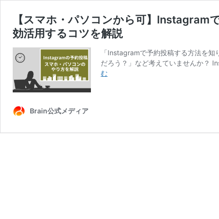
【スマホ・パソコンから可】Instagr
効活用するコツを解説
「Instagramで予約投稿する方
だろう？」など考えていませんか？ In
【ス
む
マ
ホ・
パ
Brain公式メディア
ソ
コ
ン
か
ら
可】
Instagram
で
予
約
投