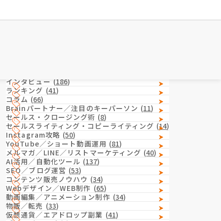
Category
カテゴリー
インタビュー
(
186
)
ランキング
(
41
)
コラム
(
66
)
Brainパートナー／注目のキーパーソン
(
11
)
セールス・クロージング術
(
8
)
セールスライティング・コピーライティング
(
14
)
Instagram攻略
(
50
)
YouTube／ショート動画運用
(
81
)
メルマガ／LINE／リストマーケティング
(
40
)
AI活用／自動化ツール
(
137
)
SEO／ブログ運営
(
53
)
コンテンツ販売ノウハウ
(
34
)
Webデザイン／WEB制作
(
65
)
動画編集／アニメーション制作
(
34
)
物販／転売
(
33
)
仮想通貨／エアドロップ副業
(
41
)