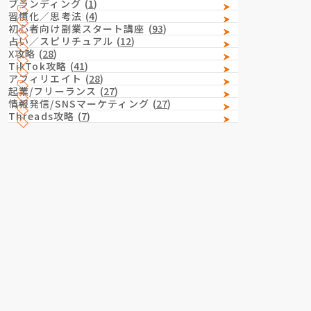
ブランディング
(
1
)
習慣化／思考法
(
4
)
初心者向け副業スタート講座
(
93
)
占い／スピリチュアル
(
12
)
X攻略
(
28
)
TikTok攻略
(
41
)
アフィリエイト
(
28
)
起業/フリーランス
(
27
)
情報発信/SNSマーケティング
(
27
)
Threads攻略
(
7
)