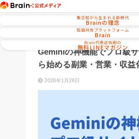
集合知から生まれる新時代
Brainの理念
知識共有プラットフォーム
Brain
ホーム
AI活用／自動化ツール
Brain代表迫佑樹の
無料LINEマガジン
Geminiの神機能でプロ
ら始める副業・営業・収益
2026年1月26日