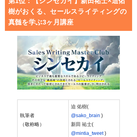
第1位：【シンセカイ】新田祐士×迫佑
樹がおくる、セールスライティングの
真髄を学ぶ3ヶ月講座
迫 佑樹(
執筆者
@sako_brain
)
（敬称略）
新田 祐士(
@mintia_tweet
)