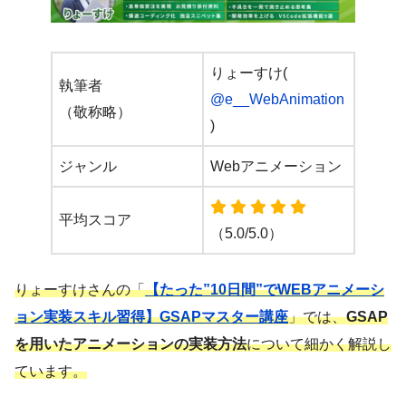
りょーすけ(
執筆者
@e__WebAnimation
（敬称略）
)
ジャンル
Webアニメーション
平均スコア
（5.0/5.0）
りょーすけさんの「
【たった”10日間”でWEBアニメーシ
ョン実装スキル習得】GSAPマスター講座
」では、
GSAP
を用いたアニメーションの実装方法
について細かく解説し
ています。