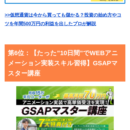
>>仮想通貨は今から買っても儲かる？投資の始め方やコ
ツを年間500万円の利益を出したプロが解説
第6位：【たった”10日間”でWEBアニ
メーション実装スキル習得】GSAPマ
スター講座