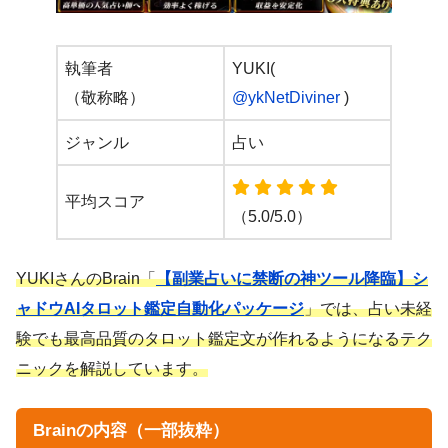
執筆者
YUKI(
（敬称略）
@ykNetDiviner
)
ジャンル
占い
平均スコア
（5.0/5.0）
YUKIさんのBrain「
【副業占いに禁断の神ツール降臨】シ
ャドウAIタロット鑑定自動化パッケージ
」では、占い未経
験でも最高品質のタロット鑑定文が作れるようになるテク
ニックを解説しています。
Brainの内容（一部抜粋）