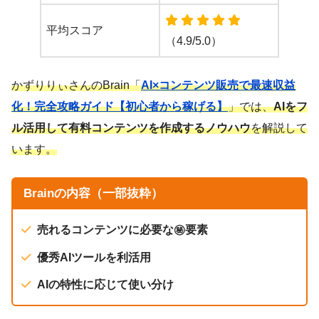
平均スコア
（4.9/5.0）
かずりりぃさんのBrain「
AI×コンテンツ販売で最速収益
化！完全攻略ガイド【初心者から稼げる】
」では、
AIをフ
ル活用して有料コンテンツを作成するノウハウ
を解説して
います。
Brainの内容（一部抜粋）
売れるコンテンツに必要な㊙要素
優秀AIツールを利活用
AIの特性に応じて使い分け