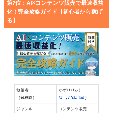
第7位：AI×コンテンツ販売で最速収益
化！完全攻略ガイド【初心者から稼げ
る】
執筆者
かずりりぃ(
（敬称略）
@lily77started
)
ジャンル
コンテンツ販売