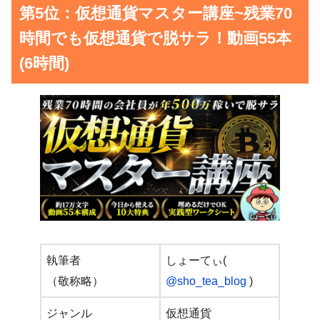
第5位：仮想通貨マスター講座~残業70
時間でも仮想通貨で脱サラ！動画55本
(6時間)
執筆者
しょーてぃ(
（敬称略）
@sho_tea_blog
)
ジャンル
仮想通貨