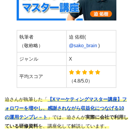
執筆者
迫 佑樹(
（敬称略）
@sako_brain
)
ジャンル
X
平均スコア
（4.8/5.0）
迫さんが執筆した「
【Xマーケティングマスター講座】フ
ォロワーを増やし、感謝されながら収益化につなげる10
の運用テンプレ－ト
」では、迫さんが
実際に会社で利用し
ている研修資料
を、講座化して解説しています。