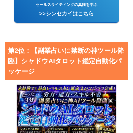
セールスライティングの真髄を学ぶ
>>シンセカイはこちら
第2位：【副業占いに禁断の神ツール降
臨】シャドウAIタロット鑑定自動化パ
ッケージ