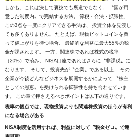
しかも、これは決して裏技でも裏道でもなく、 〝国が用
意した制度内〟で完結する方法。 節税・合法・拡張性、
この3点を一度にクリアできる手法は、 投資全体を見渡し
ても多くありません。 たとえば、現物ビットコインを買
って値上がりを待つ場合、 最終的な利益に最大55％の税
金が課されます。 一方、関連株であれば株式の税率
（20%）で済み、 NISA口座であればさらに〝非課税〟に
なります。 そして、投資先が〝企業〟である以上、 その
企業が今後どんなビジネスを展開するかによって 〝株主
としての恩恵〟を受けられる拡張性も持ち合わせていま
す。 この章で押さえるべきポイントは以下の通りです。
税率の観点では、現物投資よりも関連株投資のほうが有利
になる場合がある
NISA制度を活用すれば、利益に対して〝税金ゼロ〟で運
用可能