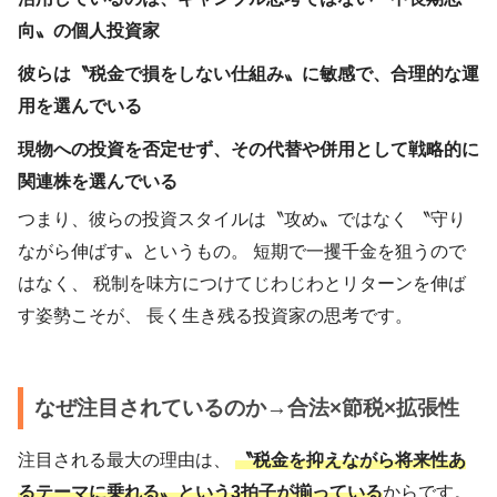
向〟の個人投資家
彼らは〝税金で損をしない仕組み〟に敏感で、合理的な運
用を選んでいる
現物への投資を否定せず、その代替や併用として戦略的に
関連株を選んでいる
つまり、彼らの投資スタイルは〝攻め〟ではなく 〝守り
ながら伸ばす〟というもの。 短期で一攫千金を狙うので
はなく、 税制を味方につけてじわじわとリターンを伸ば
す姿勢こそが、 長く生き残る投資家の思考です。
なぜ注目されているのか→合法×節税×拡張性
注目される最大の理由は、
〝税金を抑えながら将来性あ
るテーマに乗れる〟という3拍子が揃っている
からです。