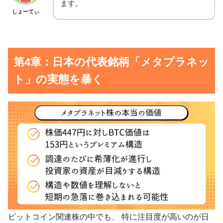
ます。
しょーてぃ
第4章：日本の代表銘柄「メタプラネッ
ト」の実態を暴く
ビットコイン関連株の中でも、 特に注目度が高いのが日