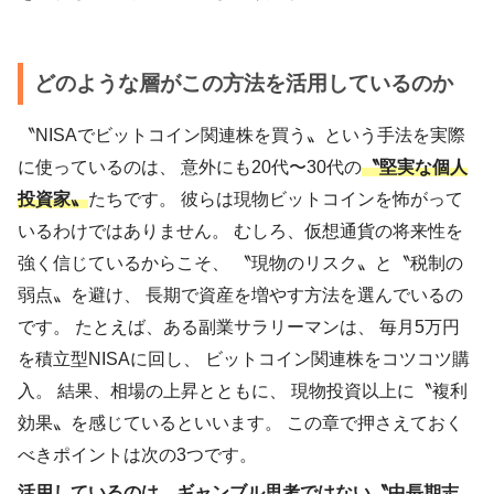
どのような層がこの方法を活用しているのか
〝NISAでビットコイン関連株を買う〟という手法を実際
に使っているのは、 意外にも20代〜30代の
〝堅実な個人
投資家〟
たちです。 彼らは現物ビットコインを怖がって
いるわけではありません。 むしろ、仮想通貨の将来性を
強く信じているからこそ、 〝現物のリスク〟と〝税制の
弱点〟を避け、 長期で資産を増やす方法を選んでいるの
です。 たとえば、ある副業サラリーマンは、 毎月5万円
を積立型NISAに回し、 ビットコイン関連株をコツコツ購
入。 結果、相場の上昇とともに、 現物投資以上に〝複利
効果〟を感じているといいます。 この章で押さえておく
べきポイントは次の3つです。
活用しているのは、ギャンブル思考ではない〝中長期志