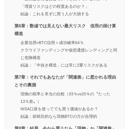
「増資リスクはどの程度あるのか？」
結論：これを見ずに買う人が大損する
第6章：数値では見えない最大リスク 信用の掛け算
構造
企業信用×BTC信用＝成功確率64％
クラウドファンディングや仮想通貨レンディングと同
じ危険構造
結論：「中抜き構造」には常に2重リスクがある
第7章：それでもあなたが「関連株」に惹かれる理由
とその裏側
現物の税率と本当の比較（33％vs20％の〝たった
13％差〟）
NISA口座を使ってでも買う価値があるか？
結論：節税目的なら現物BTCの方が合理的
第8章：結局、今から買うなら「現物」か「関連株」