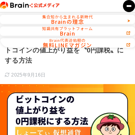
集合知から生まれる新時代
Brainの理念
ホーム
インタビュー
知識共有プラットフォーム
Brain
〝税率55％〟の壁に悩むあなたへ ビッ
Brain代表迫佑樹の
無料LINEマガジン
トコインの値上がり益を〝0円課税〟に
する方法
2025年9月16日