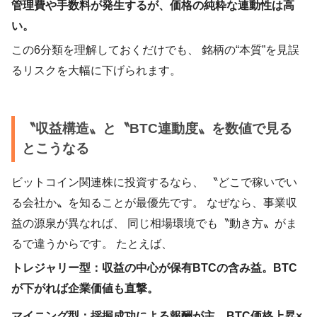
管理費や手数料が発生するが、価格の純粋な連動性は高
い。
この6分類を理解しておくだけでも、 銘柄の“本質”を見誤
るリスクを大幅に下げられます。
〝収益構造〟と〝BTC連動度〟を数値で見る
とこうなる
ビットコイン関連株に投資するなら、 〝どこで稼いでい
る会社か〟を知ることが最優先です。 なぜなら、事業収
益の源泉が異なれば、 同じ相場環境でも〝動き方〟がま
るで違うからです。 たとえば、
トレジャリー型：収益の中心が保有BTCの含み益。BTC
が下がれば企業価値も直撃。
マイニング型：採掘成功による報酬が主。BTC価格上昇×