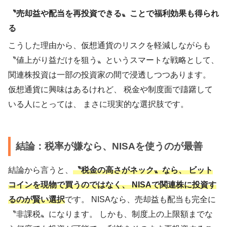
〝売却益や配当を再投資できる〟ことで福利効果も得られ
る
こうした理由から、仮想通貨のリスクを軽減しながらも
〝値上がり益だけを狙う〟というスマートな戦略として、
関連株投資は一部の投資家の間で浸透しつつあります。
仮想通貨に興味はあるけれど、 税金や制度面で躊躇して
いる人にとっては、 まさに現実的な選択肢です。
結論：税率が嫌なら、NISAを使うのが最善
結論から言うと、
〝税金の高さがネック〟なら、 ビット
コインを現物で買うのではなく、 NISAで関連株に投資す
るのが賢い選択
です。 NISAなら、売却益も配当も完全に
〝非課税〟になります。 しかも、制度上の上限額までな