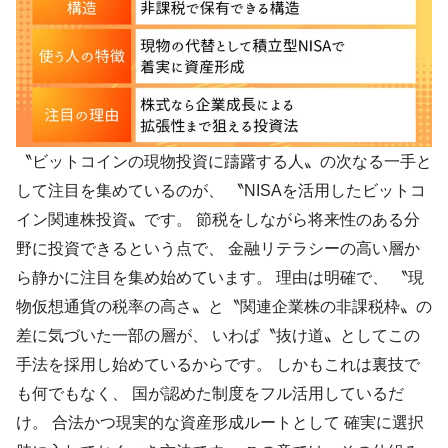
〝ビットコインの現物投資に躊躇する人〟の次なる一手と
して注目を集めているのが、 〝NISAを活用したビットコ
イン関連株投資〟です。 節税をしながら将来性のある分
野に投資できるという点で、 金融リテラシーの高い層か
ら静かに注目を集め始めています。 理由は明確で、 〝現
物仮想通貨の税率の高さ〟と〝関連企業株の非課税枠〟の
差に気づいた一部の層が、 いわば〝抜け道〟としてこの
手法を採用し始めているからです。 しかもこれは裏技で
も何でもなく、 国が認めた制度をフル活用しているだ
け。 合法かつ現実的な資産形成ルートとして 確実に選択