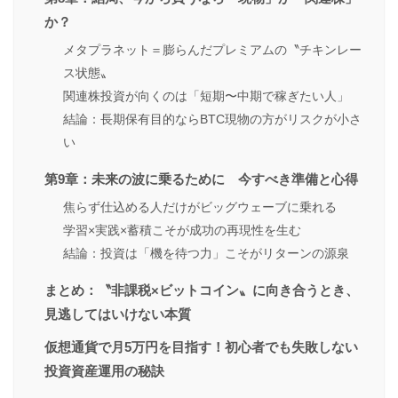
か？
メタプラネット＝膨らんだプレミアムの〝チキンレー
ス状態〟
関連株投資が向くのは「短期〜中期で稼ぎたい人」
結論：長期保有目的ならBTC現物の方がリスクが小さ
い
第9章：未来の波に乗るために 今すべき準備と心得
焦らず仕込める人だけがビッグウェーブに乗れる
学習×実践×蓄積こそが成功の再現性を生む
結論：投資は「機を待つ力」こそがリターンの源泉
まとめ：〝非課税×ビットコイン〟に向き合うとき、
見逃してはいけない本質
仮想通貨で月5万円を目指す！初心者でも失敗しない
投資資産運用の秘訣