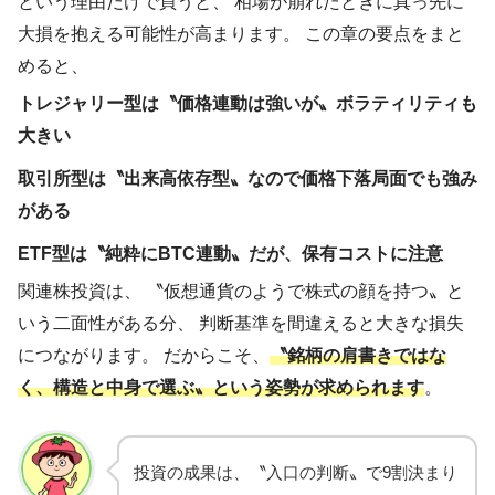
という理由だけで買うと、 相場が崩れたときに真っ先に
大損を抱える可能性が高まります。 この章の要点をまと
めると、
トレジャリー型は〝価格連動は強いが〟ボラティリティも
大きい
取引所型は〝出来高依存型〟なので価格下落局面でも強み
がある
ETF型は〝純粋にBTC連動〟だが、保有コストに注意
関連株投資は、 〝仮想通貨のようで株式の顔を持つ〟と
いう二面性がある分、 判断基準を間違えると大きな損失
につながります。 だからこそ、
〝銘柄の肩書きではな
く、構造と中身で選ぶ〟という姿勢が求められます
。
投資の成果は、〝入口の判断〟で9割決まり