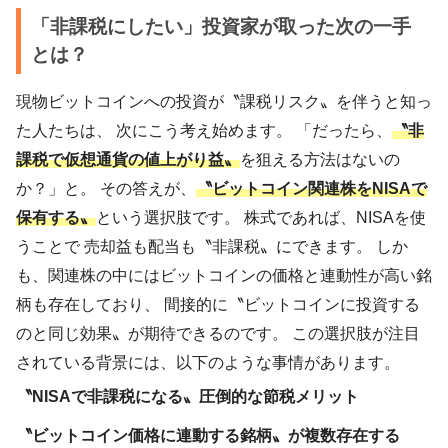
「非課税にしたい」投資家が取った次の一手
とは？
現物ビットコインへの投資が〝課税リスク〟を伴うと知っ
た人たちは、 次にこう考え始めます。 「だったら、
〝非
課税で仮想通貨の値上がり益〟
を狙える方法はないの
か？」と。 その答えが、
〝ビットコイン関連株をNISAで
保有する〟
という選択肢です。 株式であれば、NISAを使
うことで 売却益も配当も〝非課税〟にできます。 しか
も、関連株の中にはビットコインの価格と連動性が高い銘
柄も存在しており、 間接的に〝ビットコインに投資する
のと同じ効果〟が期待できるのです。 この選択肢が注目
されている背景には、以下のような事情があります。
〝NISAで非課税になる〟圧倒的な節税メリット
〝ビットコイン価格に連動する銘柄〟が複数存在する