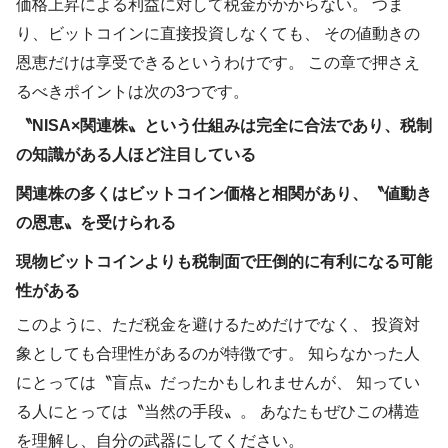
価格上昇による利益に対して税金がかからない。 つま
り、ビットコインに直接投資しなくても、 その値動きの
恩恵だけは享受できるというわけです。 この章で押さえ
るべきポイントは次の3つです。
〝NISA×関連株〟という仕組みは完全に合法であり、税制
の知識がある人ほど注目している
関連株の多くはビットコイン価格と相関があり、〝値動き
の恩恵〟を受けられる
現物ビットコインよりも税制面で圧倒的に有利になる可能
性がある
このように、ただ税金を避けるためだけでなく、 投資対
象としても合理性があるのが特徴です。 知らなかった人
にとっては〝盲点〟だったかもしれませんが、 知ってい
る人にとっては〝当然の手段〟。 あなたもぜひこの構造
を理解し、自分の武器にしてください。