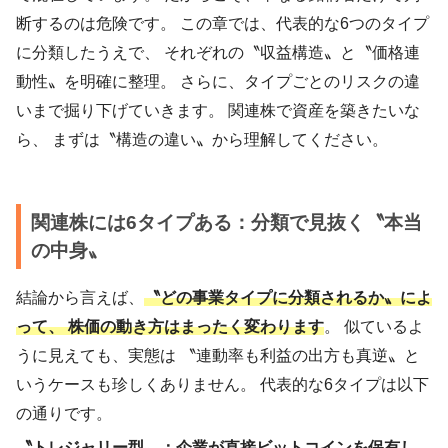
断するのは危険です。 この章では、代表的な6つのタイプ
に分類したうえで、 それぞれの〝収益構造〟と〝価格連
動性〟を明確に整理。 さらに、タイプごとのリスクの違
いまで掘り下げていきます。 関連株で資産を築きたいな
ら、 まずは〝構造の違い〟から理解してください。
関連株には6タイプある：分類で見抜く〝本当
の中身〟
結論から言えば、
〝どの事業タイプに分類されるか〟によ
って、 株価の動き方はまったく変わります
。 似ているよ
うに見えても、実態は 〝連動率も利益の出方も真逆〟と
いうケースも珍しくありません。 代表的な6タイプは以下
の通りです。
〝トレジャリー型〟：企業が直接ビットコインを保有し、