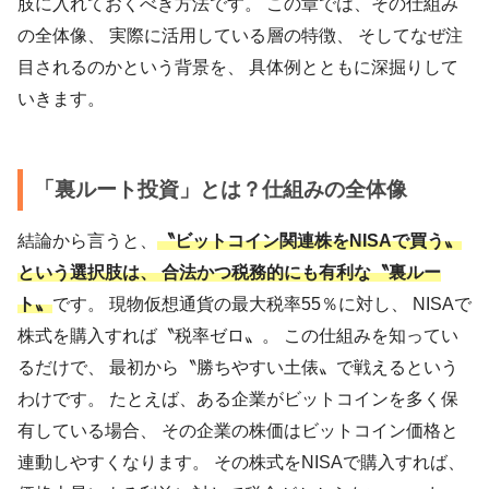
肢に入れておくべき方法です。 この章では、その仕組み
の全体像、 実際に活用している層の特徴、 そしてなぜ注
目されるのかという背景を、 具体例とともに深掘りして
いきます。
「裏ルート投資」とは？仕組みの全体像
結論から言うと、
〝ビットコイン関連株をNISAで買う〟
という選択肢は、 合法かつ税務的にも有利な〝裏ルー
ト〟
です。 現物仮想通貨の最大税率55％に対し、 NISAで
株式を購入すれば〝税率ゼロ〟。 この仕組みを知ってい
るだけで、 最初から〝勝ちやすい土俵〟で戦えるという
わけです。 たとえば、ある企業がビットコインを多く保
有している場合、 その企業の株価はビットコイン価格と
連動しやすくなります。 その株式をNISAで購入すれば、