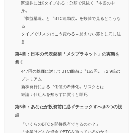
関連株には6タイプある：分類で見抜く〝本当の中
身〟
〝収益構造〟と〝BTC連動度〟を数値で見るとこうな
る
タイプでリスクはこう変わる→見えない落とし穴に注
意
第4章：日本の代表銘柄「メタプラネット」の実態を
暴く
447円の株価に対してBTC価値は〝153円〟→2.9倍の
プレミアム
新株発行による〝価値の希薄化〟リスクとは
結論：仕組みを知らずに買うと即死
第5章：あなたが投資前に必ずチェックすべき3つの視
点
「いくらのBTCを間接保有できるのか？」
「企業はどんな資金でBTCを買っているのか？」