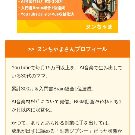
>>
ヌンちゃまさんプロフィール
YouTubeで毎月15万円以上を、AI音楽で生み出して
いる30代のママ。
累計300万＆入門書Brain総合1位達成。
AI音楽ﾏﾈﾀｲｽﾞについて発信。BGM動画2ﾁｬﾝﾈﾙとも1
か月以内に収益化。
かつて、ありとあらゆる副業に手を出しては、
成果が出ずに諦める「副業ジプシー」だった状態か