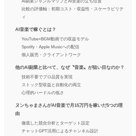
AI副業ジャンルマップとAI音楽の立ち位置
比較の評価軸：初期コスト・収益性・スケーラビリテ
ィ
AI音楽で稼ぐとは？
YouTube×BGM動画での収益モデル
Spotify・Apple Musicへの配信
個人販売・クライアントワーク
他のAI副業と比べて、なぜ〝音楽〟が狙い目なのか？
技術不要でプロ品質を実現
ストック型収益と自動化の両立
心理的ハードルの低さ
ヌンちゃまさんがAI音楽で月15万円を稼いだ5つの理
由
徹底した競合分析とターゲット設定
チャットGPT活用によるチャンネル設計