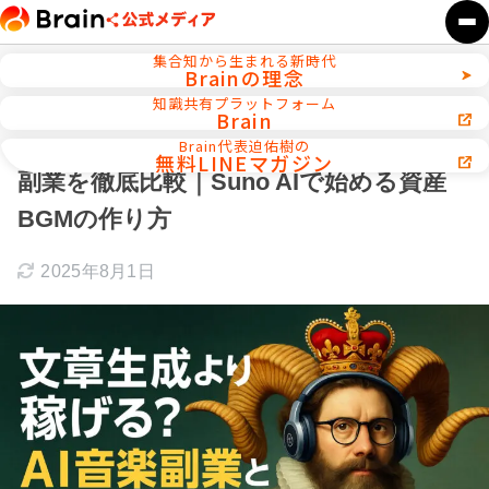
集合知から生まれる新時代
Brainの理念
ホーム
AI活用／自動化ツール
知識共有プラットフォーム
Brain
文章生成より稼げる？AI音楽副業と他AI
Brain代表迫佑樹の
無料LINEマガジン
副業を徹底比較｜Suno AIで始める資産
BGMの作り方
2025年8月1日